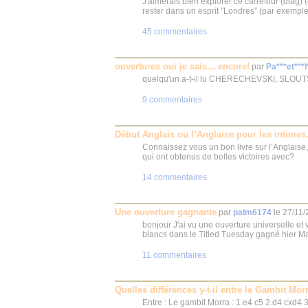
J'aimerais bien explorer ce carrefour (diag) 
rester dans un esprit "Londres" (par exemple 
45 commentaires
ouvertures oui je sais... encore!
par
Pa***et***
quelqu'un a-t-il lu CHERECHEVSKI, SLOUT
9 commentaires
Début Anglais ou l’Anglaise pour les intimes.
Connaissez vous un bon livre sur l’Anglaise, 
qui ont obtenus de belles victoires avec?
14 commentaires
Une ouverture gagnante
par
palm6174
le
27/11/
bonjour J'ai vu une ouverture universelle et 
blancs dans le Titled Tuesday gagné hier Ma
11 commentaires
Quelles différences y-t-il entre le Gambit Mor
Entre : Le gambit Morra : 1.e4 c5 2.d4 cxd4 3