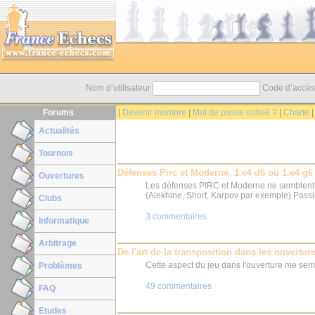
Nom d’utilisateur
Code d’accè
Forums
|
Devenir membre
|
Mot de passe oublié ?
|
Charte
Actualités
Tournois
Défenses Pirc et Moderne. 1.e4 d6 ou 1.e4 g6 
Ouvertures
Les défenses PIRC et Moderne ne semblent l
(Alekhine, Short, Karpov par exemple) Passio
Clubs
3 commentaires
Informatique
Arbitrage
De l'art de la transposition dans les ouvertur
Cette aspect du jeu dans l'ouverture me sem
Problèmes
49 commentaires
FAQ
Etudes