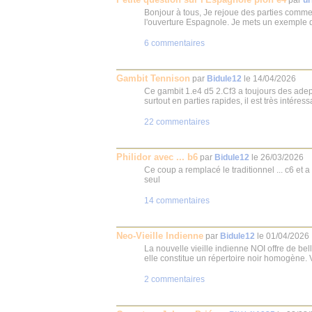
par
ur
Bonjour à tous, Je rejoue des parties commen
l'ouverture Espagnole. Je mets un exemple d
6 commentaires
Gambit Tennison
par
Bidule12
le
14/04/2026
Ce gambit 1.e4 d5 2.Cf3 a toujours des adep
surtout en parties rapides, il est très intéressa
22 commentaires
Philidor avec ... b6
par
Bidule12
le
26/03/2026
Ce coup a remplacé le traditionnel ... c6 et 
seul
14 commentaires
Neo-Vieille Indienne
par
Bidule12
le
01/04/2026
La nouvelle vieille indienne NOI offre de bel
elle constitue un répertoire noir homogène. V
2 commentaires