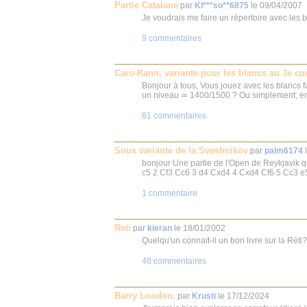
Partie Catalane
par
Kl***so**6875
le
09/04/2007
Je voudrais me faire un répertoire avec les b
9 commentaires
Caro-Kann, variante pour les blancs au 3e c
Bonjour à tous, Vous jouez avec les blancs f
un niveau ≃ 1400/1500 ? Ou simplement, en 
81 commentaires
Sous variante de la Sveshnikov
par
palm6174
bonjour Une partie de l'Open de Reykjavik 
c5 2 Cf3 Cc6 3 d4 Cxd4 4 Cxd4 Cf6 5 Cc3 e
1 commentaire
Reti
par
kieran
le
18/01/2002
Quelqu'un connait-il un bon livre sur la Réti
48 commentaires
Barry London.
par
Krusti
le
17/12/2024