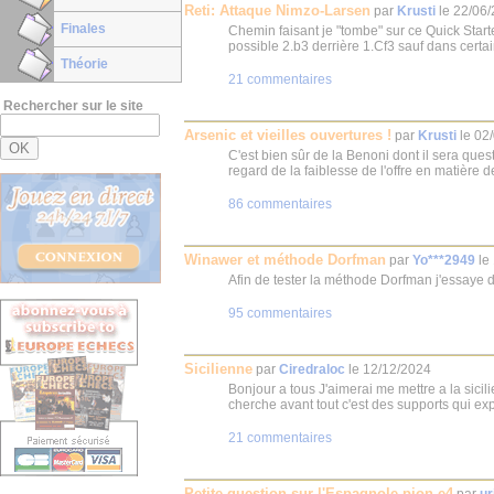
Reti: Attaque Nimzo-Larsen
par
Krusti
le
22/06
Finales
Chemin faisant je "tombe" sur ce Quick Start
possible 2.b3 derrière 1.Cf3 sauf dans certai
Théorie
21 commentaires
Rechercher sur le site
Arsenic et vieilles ouvertures !
par
Krusti
le
02
C'est bien sûr de la Benoni dont il sera quest
regard de la faiblesse de l'offre en matière de
86 commentaires
Winawer et méthode Dorfman
par
Yo***2949
le
Afin de tester la méthode Dorfman j'essaye d
95 commentaires
Sicilienne
par
Ciredraloc
le
12/12/2024
Bonjour a tous J'aimerai me mettre a la sicili
cherche avant tout c'est des supports qui expl
21 commentaires
Petite question sur l'Espagnole pion e4