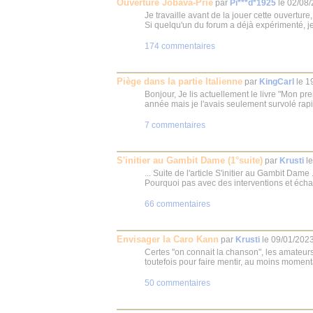
Ouverture Jobava-Prié
par
Pi***d*1925
le
02/08
Je travaille avant de la jouer cette ouverture
Si quelqu'un du forum a déjà expérimenté, je 
174 commentaires
Piège dans la partie Italienne
par
KingCarl
le
1
Bonjour, Je lis actuellement le livre "Mon pr
année mais je l'avais seulement survolé rap
7 commentaires
S'initier au Gambit Dame (1°suite)
par
Krusti
l
... Suite de l'article S'initier au Gambit Dame
Pourquoi pas avec des interventions et écha
66 commentaires
Envisager la Caro Kann
par
Krusti
le
09/01/202
Certes "on connait la chanson", les amateurs
toutefois pour faire mentir, au moins momen
50 commentaires