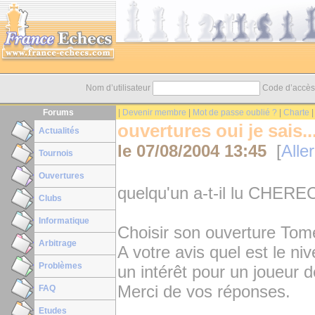
Nom d’utilisateur
Code d’accè
Forums
|
Devenir membre
|
Mot de passe oublié ?
|
Charte
ouvertures oui je sais..
Actualités
le
07/08/2004 13:45
[
Aller
Tournois
Ouvertures
quelqu'un a-t-il lu CHE
Clubs
Informatique
Choisir son ouverture Tome
Arbitrage
A votre avis quel est le niv
Problèmes
un intérêt pour un joueur 
Merci de vos réponses.
FAQ
Etudes