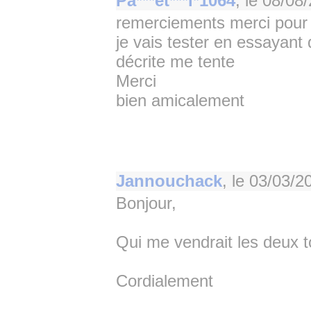
Pa***et***l*1064
, le
08/08/
remerciements merci pour 
je vais tester en essayant
décrite me tente
Merci
bien amicalement
Jannouchack
, le
03/03/2
Bonjour,
Qui me vendrait les deux t
Cordialement