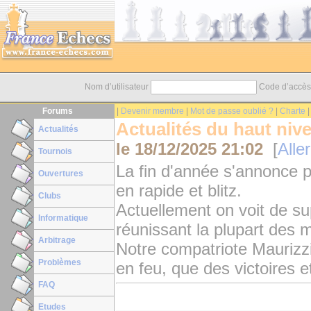
Nom d’utilisateur
Code d’accè
Forums
|
Devenir membre
|
Mot de passe oublié ?
|
Charte
Actualités du haut nive
Actualités
le
18/12/2025 21:02
[
Aller
Tournois
La fin d'année s'annonce
Ouvertures
en rapide et blitz.
Clubs
Actuellement on voit de s
Informatique
réunissant la plupart des 
Arbitrage
Notre compatriote Maurizzi
Problèmes
en feu, que des victoires e
FAQ
Etudes