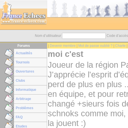
Nom d’utilisateur
Code d’accè
Forums
|
Devenir membre
|
Mot de passe oublié ?
|
Charte
moi c'est
Actualités
Joueur de la région P
Tournois
Ouvertures
J'apprécie l'esprit d'
Clubs
perd de plus en plus .
Informatique
en équipe, et pour re
Arbitrage
changé +sieurs fois d
Problèmes
schnoks comme moi, e
FAQ
la jouent :)
Etudes