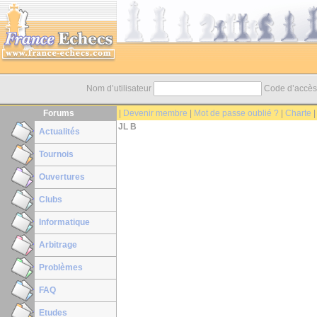
Nom d’utilisateur
Code d’accè
Forums
|
Devenir membre
|
Mot de passe oublié ?
|
Charte
JL B
Actualités
Tournois
Ouvertures
Clubs
Informatique
Arbitrage
Problèmes
FAQ
Etudes