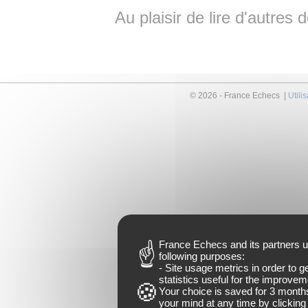
Au plaisir de lire d'autres
© 2026 - France Echecs |
Utili
France Echecs and
its partners
u
following purposes:
- Site usage metrics in order to 
statistics useful for the improveme
Your choice is saved for
3 month
your mind at any time by clicking 