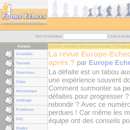
Nom d’utilisateur
Code d’accè
Forums
|
Devenir membre
|
Mot de passe oublié ?
|
Charte
La revue Europe-Echecs 
Actualités
après ?
par
Europe Ech
Tournois
La défaite est un tabou au
Ouvertures
une expérience souvent do
Clubs
Comment surmonter sa peur
Informatique
défaites pour progresser 
Arbitrage
rebondir ? Avec ce numéro,
Problèmes
perdues ! Car même les mei
équipe ont des conseils p
FAQ
Etudes