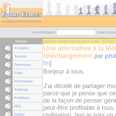
Nom d’utilisateur
Code d’accè
Forums
|
Devenir membre
|
Mot de passe oublié ?
|
Charte
Une alternative à la Mé
Actualités
téléchargement
par
phi
Tournois
fin
]
Ouvertures
Bonjour à tous,
Clubs
Informatique
J'ai décidé de partager mo
Arbitrage
parce que je pense que cel
Problèmes
de la façon de penser géné
peut-être profitable à tou
FAQ
civilisation, bon je sors 
Etudes