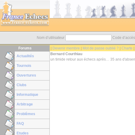
Nom d’utilisateur
Code d’accè
Forums
|
Devenir membre
|
Mot de passe oublié ?
|
Charte
Bernard Courthiau
Actualités
un timide retour aux échecs après… 35 ans d'absen
Tournois
Ouvertures
Clubs
Informatique
Arbitrage
Problèmes
FAQ
Etudes