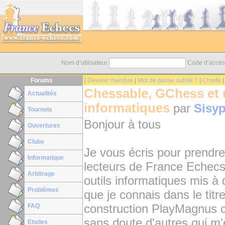
Nom d’utilisateur
Code d’accè
Forums
|
Devenir membre
|
Mot de passe oublié ?
|
Charte
Chessable, GChess et 
Actualités
informatiques
par
Sisy
Tournois
Bonjour à tous
Ouvertures
Clubs
Je vous écris pour prendre
Informatique
lecteurs de France Echecs
Arbitrage
outils informatiques mis à 
Problèmes
que je connais dans le tit
construction PlayMagnus 
FAQ
sans doute d'autres qui m'é
Etudes