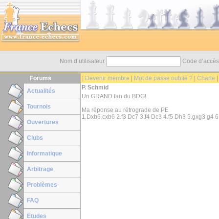
Nom d’utilisateur
Code d’accè
Forums
|
Devenir membre
|
Mot de passe oublié ?
|
Charte
P. Schmid
Actualités
Un GRAND fan du BDG!
Tournois
Ma réponse au rétrograde de PE
1.Dxb6 cxb6 2.f3 Dc7 3.f4 Dc3 4.f5 Dh3 5.gxg3 g4 6
Ouvertures
Clubs
Informatique
Arbitrage
Problèmes
FAQ
Etudes