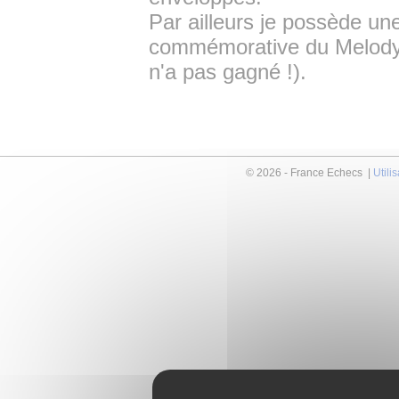
Par ailleurs je possède un
commémorative du Melody A
n'a pas gagné !).
© 2026 - France Echecs |
Utili