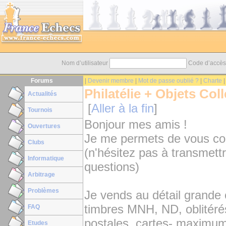
Nom d’utilisateur
Code d’accè
Forums
|
Devenir membre
|
Mot de passe oublié ?
|
Charte
Philatélie + Objets Col
Actualités
[
Aller à la fin
]
Tournois
Bonjour mes amis !
Ouvertures
Je me permets de vous con
Clubs
(n'hésitez pas à transmett
Informatique
questions)
Arbitrage
Problèmes
Je vends au détail grande
timbres MNH, ND, oblitérés
FAQ
postales, cartes- maximum
Etudes