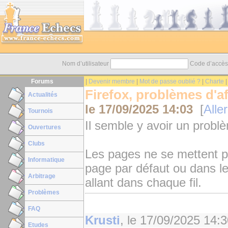
Nom d’utilisateur
Code d’accè
Forums
|
Devenir membre
|
Mot de passe oublié ?
|
Charte
Firefox, problèmes d'a
Actualités
le
17/09/2025 14:03
[
Aller
Tournois
Il semble y avoir un probl
Ouvertures
Clubs
Les pages ne se mettent pas
Informatique
page par défaut ou dans l
Arbitrage
allant dans chaque fil.
Problèmes
FAQ
Krusti
, le
17/09/2025 14:3
Etudes