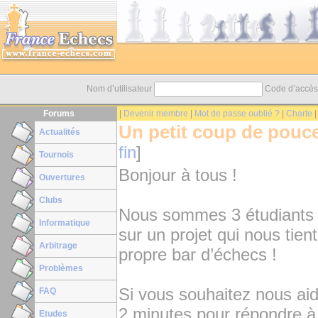
Nom d’utilisateur
Code d’accè
Forums
|
Devenir membre
|
Mot de passe oublié ?
|
Charte
Un petit coup de pouc
Actualités
fin
]
Tournois
Bonjour à tous !
Ouvertures
Clubs
Nous sommes 3 étudiants p
Informatique
sur un projet qui nous tie
Arbitrage
propre bar d’échecs !
Problèmes
Si vous souhaitez nous aid
FAQ
2 minutes pour répondre à
Etudes