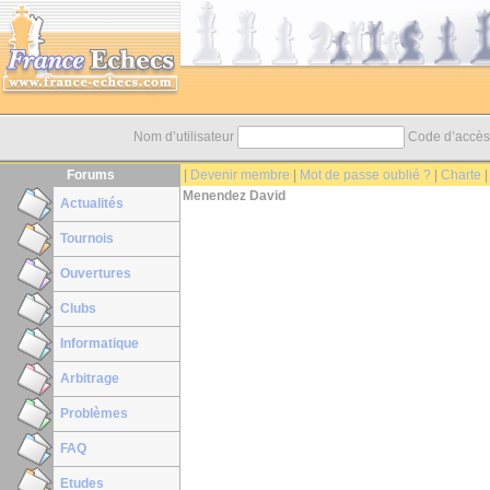
Nom d’utilisateur
Code d’accè
Forums
|
Devenir membre
|
Mot de passe oublié ?
|
Charte
Menendez David
Actualités
Tournois
Ouvertures
Clubs
Informatique
Arbitrage
Problèmes
FAQ
Etudes